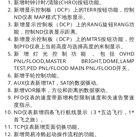
新增时钟计时/清除(CHRO)按钮功能。
新增
显示控制板（
DCP
）上的
TERR
按钮功能，控制
ND
仪表
MAP
模式下地形显示。
新增
显示控制板（
DCP
）上的
RANG
旋钮
RANG
功
能，控制
ND
仪表显示距离。
新增
显示控制板（
DCP
）上的
MTRS
按钮功能，控
制
PFD
仪表上当前高度与选择高度的米制显示。
新增
灯光控制功能，包括
OVHD
PNL/FLOOD,MASTER BRIGHT,DOME,LAMP
TEST,PED PNL/FLOOD MAIN PNL/FLOOD
开关。
新增
手轮控制功能。
AUX
仪表
新增
TAT
，
SAT
的数据驱动。
新增
VOR
频率，方位和距离的数据驱动。
PFD
仪表的速度带
新增
构型限制速度和失速告警速
度指示。
ND
仪表
新增
四条飞行航线显示（
3 *
五边飞行
，
1*
首飞之旅）。
TCP
仪表
新增
页面切换功能。
新增
简易冷舱起动操作流程的功能。